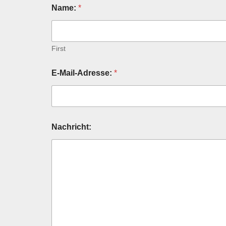
Name:
*
First
E-Mail-Adresse:
*
N
Nachricht:
a
c
h
r
i
c
h
t
:
N
a